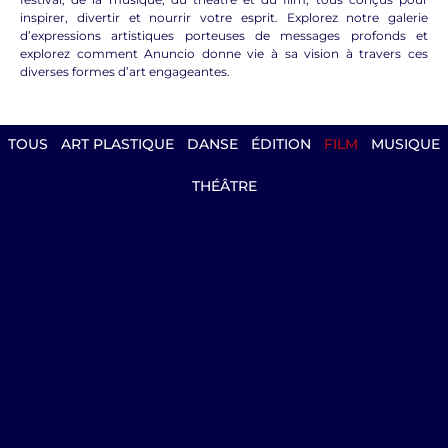
inspirer, divertir et nourrir votre esprit. Explorez notre galerie
d’expressions artistiques porteuses de messages profonds et
explorez comment Anuncio donne vie à sa vision à travers ces
diverses formes d’art engageantes.
TOUS
ART PLASTIQUE
DANSE
ÉDITION
FILM
MUSIQUE
THÉÂTRE
Baroudeurs du Christ – Damien Boyer
Ils s’appellent Laurent, Gabriel, Yves, Will et
Philippe. Ils ont le goût de l’aventure. Certains
avaient fait fortune, d’autres bâtissaient des
carrières prometteuses. Et pourtant, un jour,
l’appel s’est imposé, irrévocable. Ils sont
devenus prêtres pour donner leur vie au