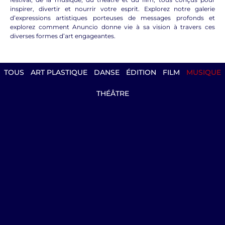
inspirer, divertir et nourrir votre esprit. Explorez notre galerie
d’expressions artistiques porteuses de messages profonds et
explorez comment Anuncio donne vie à sa vision à travers ces
diverses formes d’art engageantes.
TOUS
ART PLASTIQUE
DANSE
ÉDITION
FILM
MUSIQUE
THÉÂTRE
Balthazar
spectacle musical à jouer dans un amphi de
lycée, pour tous les élèves, chrétiens ou non.