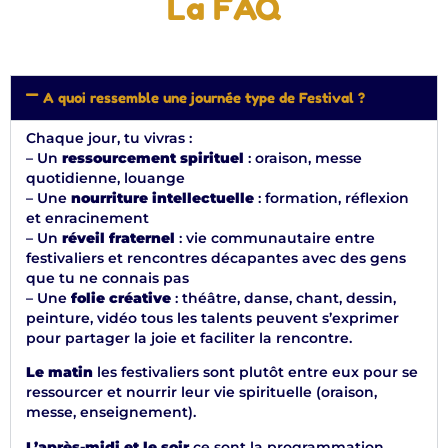
La FAQ
A quoi ressemble une journée type de Festival ?
Chaque jour, tu vivras :
– Un
ressourcement spirituel
: oraison, messe
quotidienne, louange
– Une
nourriture intellectuelle
: formation, réflexion
et enracinement
– Un
réveil fraternel
: vie communautaire entre
festivaliers et rencontres décapantes avec des gens
que tu ne connais pas
– Une
folie créative
: théâtre, danse, chant, dessin,
peinture, vidéo tous les talents peuvent s’exprimer
pour partager la joie et faciliter la rencontre.
Le matin
les festivaliers sont plutôt entre eux pour se
ressourcer et nourrir leur vie spirituelle (oraison,
messe, enseignement).
L’après-midi et le soir
ce sont la programmation