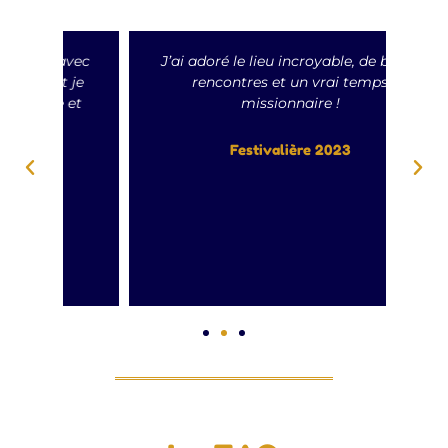
avec
J’ai adoré le lieu incroyable, de belles
 je
rencontres et un vrai temps
J'
 et
missionnaire !
éq
P
Festivalière 2023
d
re
pe