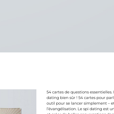
54 cartes de questions essentielles. Le jeu à mettre entre toutes les mains : le spi
dating bien sûr ! 54 cartes pour parler
outil pour se lancer simplement – e
l’évangélisation. Le spi dating est un outil pour faciliter la rencontre missionnaire