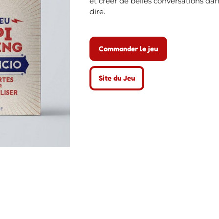
et créer de belles conversations da
dire.
Commander le jeu
Site du Jeu