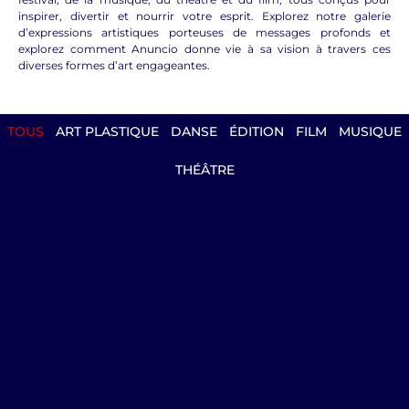
inspirer, divertir et nourrir votre esprit. Explorez notre galerie
d’expressions artistiques porteuses de messages profonds et
explorez comment Anuncio donne vie à sa vision à travers ces
diverses formes d’art engageantes.
TOUS
ART PLASTIQUE
DANSE
ÉDITION
FILM
MUSIQUE
THÉÂTRE
Saint Nicolas de Myre
Nicolas vécut de l’an 270 à 345. La tradition
hagiographique nous rapporte de nombreux
faits et gestes du saint patron des enfants, des
marins et de tant d’autres corps de métiers.En
orient Saint Nicolas est considéré comme le
plus grand saint après Jésus (le Saint des
saints), sainte Marie et saint Jean-Baptiste. En