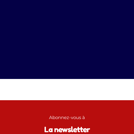
Pendant quelques années, Anuncio a organisé
un Festival d’hiver : Winter Love Week !
En savoir plus
Abonnez-vous à
La newsletter