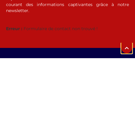
courant des informations captivantes grâce à notre
newsletter.
Erreur :
Formulaire de contact non trouvé !
Créer, promouvoir et diffuser
une culture inspirée de
l'Evangile
© 2026 ANUNCIO |
Contactez-nous
|
Mentions Légales
|
Réalisé par
Studiozede