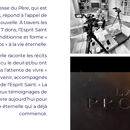
esse du Père, qui est
t
, répond à l’appel de
uvelle. À travers les
7 dons, l’Esprit Saint
conditionne et forme «
s » à la vie éternelle.
lle raconte les récits
u le deuil et/ou ont
 l’attente de vivre «
 à venir, accompagnés
 l’Esprit Saint. « La
reux témoignages de
uvre aujourd’hui pour
e éternelle qui a déjà
commencé.