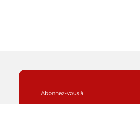
Abonnez-vous à
La newsletter
Explorez les toutes dernières actualités et
restez au courant des informations