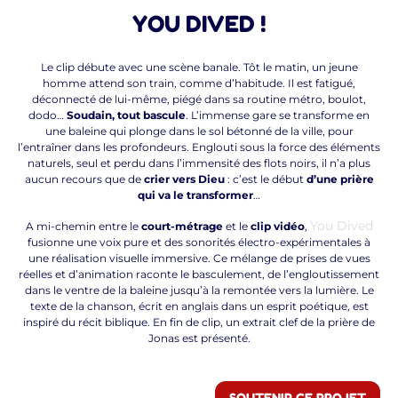
YOU DIVED !
Le clip débute avec une scène banale. Tôt le matin, un jeune
homme attend son train, comme d’habitude. Il est fatigué,
déconnecté de lui-même, piégé dans sa routine métro, boulot,
dodo…
Soudain, tout bascule
. L’immense gare se transforme en
une baleine qui plonge dans le sol bétonné de la ville, pour
l’entraîner dans les profondeurs. Englouti sous la force des éléments
naturels, seul et perdu dans l’immensité des flots noirs, il n’a plus
aucun recours que de
crier vers Dieu
: c’est le début
d’une prière
qui va le transformer
…
You Dived
A mi-chemin entre le
court-métrage
et le
clip vidéo
,
fusionne une voix pure et des sonorités électro-expérimentales à
une réalisation visuelle immersive. Ce mélange de prises de vues
réelles et d’animation raconte le basculement, de l’engloutissement
dans le ventre de la baleine jusqu’à la remontée vers la lumière. Le
texte de la chanson, écrit en anglais dans un esprit poétique, est
inspiré du récit biblique. En fin de clip, un extrait clef de la prière de
Jonas est présenté.
SOUTENIR CE PROJET