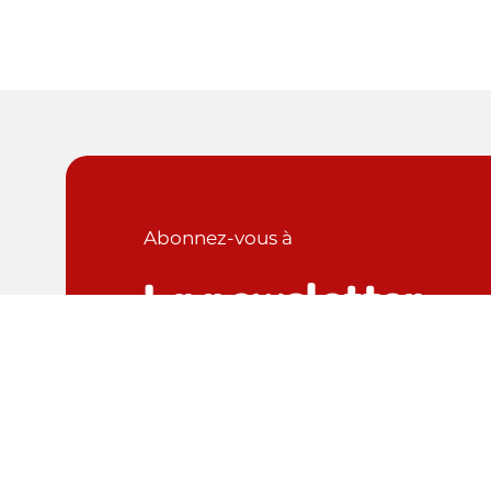
Abonnez-vous à
La newsletter
Explorez les toutes dernières actualités et
restez au courant des informations
captivantes grâce à notre newsletter.