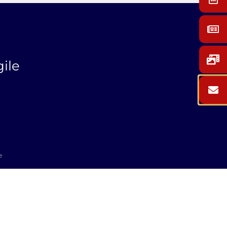
gile
e