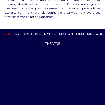
inspirer, divertir et nourrir votre esprit. Explorez notre galerie
d’expressions artistiques porteuses de messages profonds et
explorez comment Anuncio donne vie à sa vision à travers ces
diverses formes d’art engageantes.
TOUS
ART PLASTIQUE
DANSE
ÉDITION
FILM
MUSIQUE
THÉÂTRE
Saint Nicolas de Myre
Nicolas vécut de l’an 270 à 345. La tradition
hagiographique nous rapporte de nombreux
faits et gestes du saint patron des enfants, des
marins et de tant d’autres corps de métiers.En
orient Saint Nicolas est considéré comme le
plus grand saint après Jésus (le Saint des
saints), sainte Marie et saint Jean-Baptiste. En